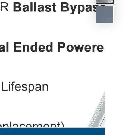
n
ia
al