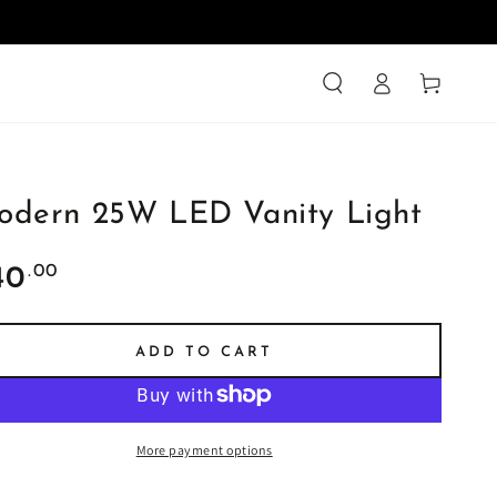
Log
Cart
in
odern 25W LED Vanity Light
ular
.00
40
ce
ADD TO CART
More payment options